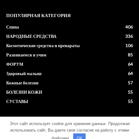
ПОПУЛЯРНАЯ КАТЕГОРИЯ
Спина
406
НАРОДНЫЕ СРЕДСТВА
336
Косметические средства и препараты
106
Развиваемся и учим
85
ФОРУМ
64
Здоровый малыш
64
Кожные болезни
57
БОЛЕЗНИ КОЖИ
55
СУСТАВЫ
55
Этот сайт использует cookie для хранения данных. Продолжая
About
Контакты
использовать сайт, Вы даете свое согласие на работу с этими
файлами.
OK