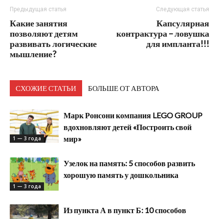
Предыдущая статья
Следующая статья
Какие занятия
Капсулярная
позволяют детям
контрактура – ловушка
развивать логические
для импланта!!!
мышление?
СХОЖИЕ СТАТЬИ
БОЛЬШЕ ОТ АВТОРА
Марк Ронсони компания LEGO GROUP
вдохновляют детей «Построить свой
мир»
1 — 3 года
Узелок на память: 5 способов развить
хорошую память у дошкольника
1 — 3 года
Из пункта А в пункт Б: 10 способов