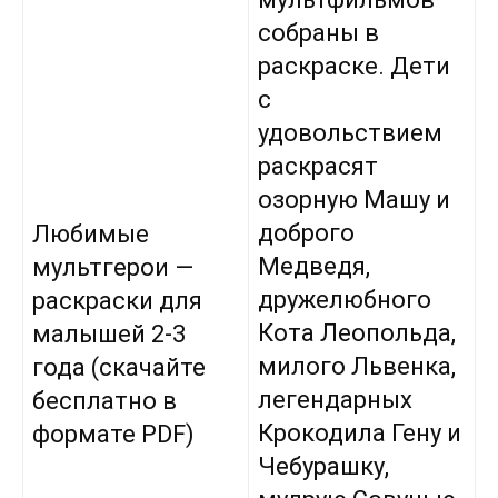
собраны в
раскраске. Дети
с
удовольствием
раскрасят
озорную Машу и
доброго
Любимые
Медведя,
мультгерои —
дружелюбного
раскраски для
Кота Леопольда,
малышей 2-3
милого Львенка,
года (скачайте
легендарных
бесплатно в
Крокодила Гену и
формате PDF)
Чебурашку,